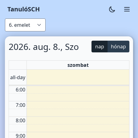
TanulóSCH
1:00
2:00
3:00
2026. aug. 8., Szo
nap
hónap
4:00
szombat
5:00
all-day
6:00
7:00
8:00
9:00