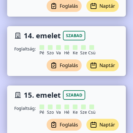
Foglalás
Naptár
14. emelet
SZABAD
Foglaltság:
Pé
Szo
Va
Hé
Ke
Sze
Csü
Foglalás
Naptár
15. emelet
SZABAD
Foglaltság:
Pé
Szo
Va
Hé
Ke
Sze
Csü
Foglalás
Naptár