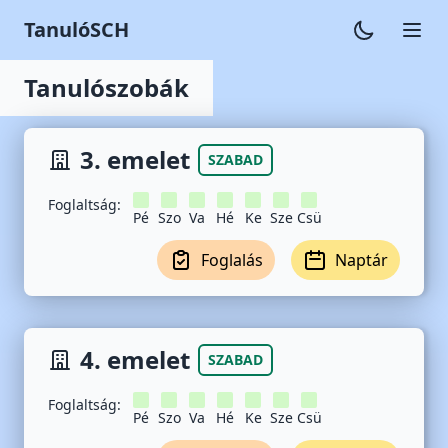
TanulóSCH
Tanulószobák
3. emelet
SZABAD
Foglaltság:
Pé
Szo
Va
Hé
Ke
Sze
Csü
Foglalás
Naptár
4. emelet
SZABAD
Foglaltság:
Pé
Szo
Va
Hé
Ke
Sze
Csü