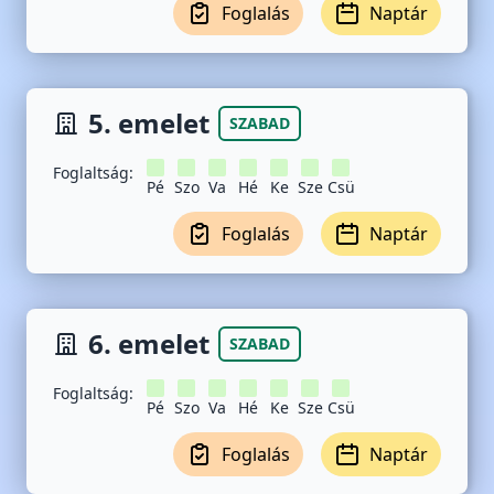
Foglalás
Naptár
5. emelet
SZABAD
Foglaltság:
Pé
Szo
Va
Hé
Ke
Sze
Csü
Foglalás
Naptár
6. emelet
SZABAD
Foglaltság:
Pé
Szo
Va
Hé
Ke
Sze
Csü
Foglalás
Naptár