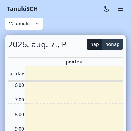
TanulóSCH
1:00
2:00
3:00
2026. aug. 7., P
nap
hónap
4:00
péntek
5:00
all-day
6:00
7:00
8:00
9:00